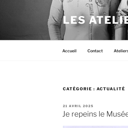
Aller
au
LES ATELI
contenu
principal
Accueil
Contact
Atelie
CATÉGORIE :
ACTUALITÉ
PUBLIÉ
21 AVRIL 2025
LE
Je repeins le Musé